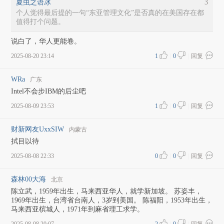
夏虫之语冰
3
个人觉得最后提的一句“东亚管理文化”是否真的在美国存在都
值得打个问题。
说白了，华人更能卷。
2025-08-20 23:14
1
|
0
|
回复
WRa
广东
Intel不会步IBM的后尘吧
2025-08-09 23:53
1
|
0
|
回复
财新网友UxxSIW
内蒙古
拭目以待
2025-08-08 22:33
0
|
0
|
回复
森林00大海
北京
陈立武，1959年出生，马来西亚华人，就学新加坡。 苏姿丰，
1969年出生，台湾省台南人，3岁到美国。 陈福阳，1953年出生，
马来西亚槟城人，1971年到麻省理工求学。