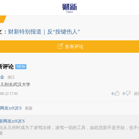
文：
财新特别报道｜反“按键伤人”
发表评论
新评论
NEW
金
浙江
儿别去武汉大学
09-22 17:01
0
|
0
|
回
网友zrlQES
美国
新网友zrlQES
论从几何时成为了凌驾法律，凌驾一切的工具，如此悲剧不是开始，也不
束