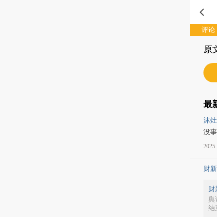
评论
原
最
沐灶
没事
2025-
财新
财
舆
结