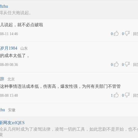
o8zhu
得从任大炮说起。
儿说起，就不必点破啦
08-11 14:46
0
|
0
|
回
岁月1984
山东
的成本太低了，
08-09 08:36
0
|
0
|
回
辞
北京
这种事情违法成本低，伤害高，爆发性强，为何有关部门不管管
08-08 15:48
1
|
0
|
回
zhu
安徽
新网友zrlQES
论从几何时成为了凌驾法律，凌驾一切的工具，如此悲剧不是开始，也不
束