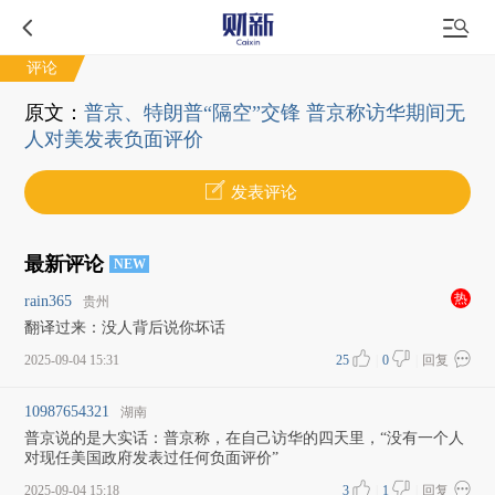
评论
原文：
普京、特朗普“隔空”交锋 普京称访华期间无
人对美发表负面评价
发表评论
最新评论
NEW
热
rain365
贵州
翻译过来：没人背后说你坏话
2025-09-04 15:31
25
|
0
|
回复
10987654321
湖南
普京说的是大实话：普京称，在自己访华的四天里，“没有一个人
对现任美国政府发表过任何负面评价”
2025-09-04 15:18
3
|
1
|
回复