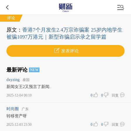
评论
原文：
香港7个月发生2.4万宗诈骗案 25岁内地学生
被骗1097万港元｜新型诈骗启示录之留学篇
发表评论
最新评论
NEW
dxyzing
泰国
新闻女王2又预言了新闻.
2025-12-04 00:10
0
|
0
|
回复
时尚圈
广东
转移资产呀
2025-12-03 23:50
0
|
0
|
回复