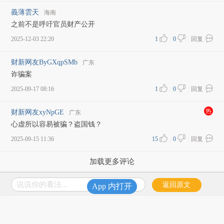
義薄雲天
海南
之前不是呼吁官员财产公开
2025-12-03 22:20
1
|
0
|
回复
财新网友ByGXqpSMb
广东
诈骗案
2025-09-17 08:16
1
|
0
|
回复
热
财新网友xyNpGE
广东
心虚所以容易被骗？盗国钱？
2025-09-15 11:36
15
|
0
|
回复
加载更多评论
说说你的看法...
返回原文
App 内打开