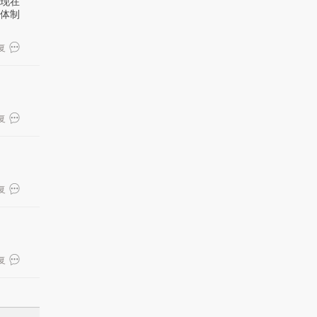
现在
体制
复
复
复
复