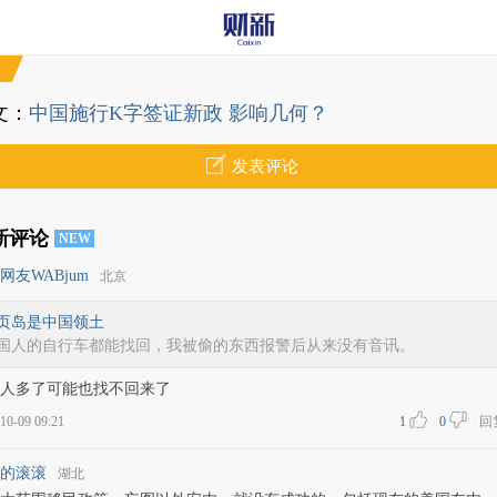
文：
中国施行K字签证新政 影响几何？
发表评论
新评论
NEW
网友WABjum
北京
页岛是中国领土
国人的自行车都能找回，我被偷的东西报警后从来没有音讯。
人多了可能也找不回来了
10-09 09:21
1
|
0
|
回
的滚滚
湖北