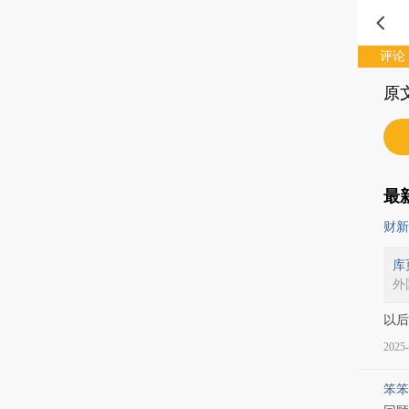
评论
原
最
财新
库
外
以后
2025-
笨笨