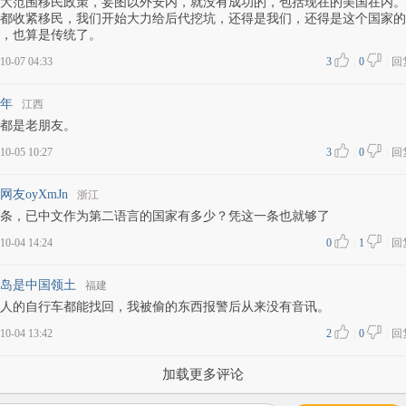
大范围移民政策，妄图以外安内，就没有成功的，包括现在的美国在内。
都收紧移民，我们开始大力给后代挖坑，还得是我们，还得是这个国家的
，也算是传统了。
10-07 04:33
3
|
0
|
回
年
江西
都是老朋友。
10-05 10:27
3
|
0
|
回
网友oyXmJn
浙江
条，已中文作为第二语言的国家有多少？凭这一条也就够了
10-04 14:24
0
|
1
|
回
岛是中国领土
福建
人的自行车都能找回，我被偷的东西报警后从来没有音讯。
10-04 13:42
2
|
0
|
回
加载更多评论