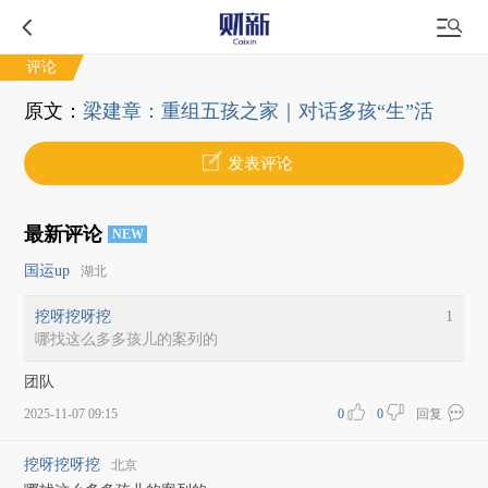
评论
原文：
梁建章：重组五孩之家｜对话多孩“生”活
发表评论
最新评论
NEW
国运up
湖北
挖呀挖呀挖
1
哪找这么多多孩儿的案列的
团队
2025-11-07 09:15
0
|
0
|
回复
挖呀挖呀挖
北京