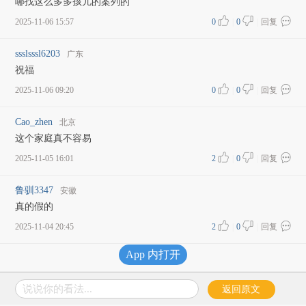
哪找这么多多孩儿的案列的
2025-11-06 15:57
0
|
0
|
回复
ssslsssl6203
广东
祝福
2025-11-06 09:20
0
|
0
|
回复
Cao_zhen
北京
这个家庭真不容易
2025-11-05 16:01
2
|
0
|
回复
鲁驯3347
安徽
真的假的
2025-11-04 20:45
2
|
0
|
回复
App 内打开
加载更多评论
说说你的看法...
返回原文