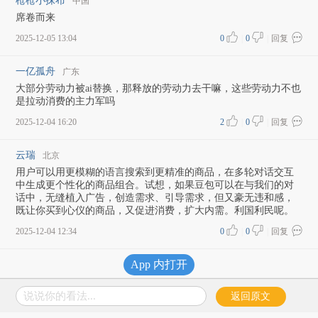
枪枪小抹布
中国
席卷而来
2025-12-05 13:04
0
|
0
|
回复
一亿孤舟
广东
大部分劳动力被ai替换，那释放的劳动力去干嘛，这些劳动力不也
是拉动消费的主力军吗
2025-12-04 16:20
2
|
0
|
回复
云瑞
北京
用户可以用更模糊的语言搜索到更精准的商品，在多轮对话交互
中生成更个性化的商品组合。试想，如果豆包可以在与我们的对
话中，无缝植入广告，创造需求、引导需求，但又豪无违和感，
既让你买到心仪的商品，又促进消费，扩大内需。利国利民呢。
2025-12-04 12:34
0
|
0
|
回复
加载更多评论
App 内打开
说说你的看法...
返回原文