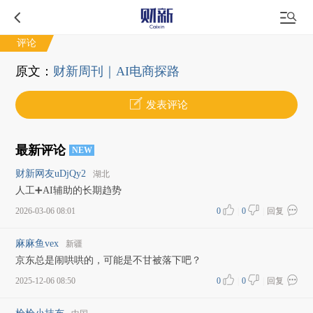
评论
原文：
财新周刊｜AI电商探路
发表评论
最新评论
NEW
财新网友uDjQy2
湖北
人工➕AI辅助的长期趋势
2026-03-06 08:01
0
|
0
|
回复
麻麻鱼vex
新疆
京东总是闹哄哄的，可能是不甘被落下吧？
2025-12-06 08:50
0
|
0
|
回复