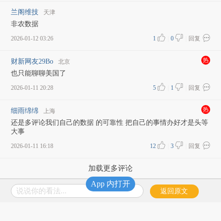
兰阁维技
天津
非农数据
2026-01-12 03:26
1
|
0
|
回复
热
财新网友29Bo
北京
也只能聊聊美国了
2026-01-11 20:28
5
|
1
|
回复
热
细雨绵绵
上海
还是多评论我们自己的数据 的可靠性 把自己的事情办好才是头等
大事
2026-01-11 16:18
12
|
3
|
回复
加载更多评论
App 内打开
说说你的看法...
返回原文