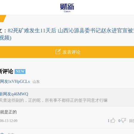
文：
82死矿难发生11天后 山西沁源县委书记赵永进官宣被
视频)
发表评论
新评论
NEW
网友lxVHpGCLs
山东
新网友q46MWQ
天查这些副的，正的呢，所有事不都得正的签字同意才行嘛
就是正的
06-13 12:09
1
|
0
|
回