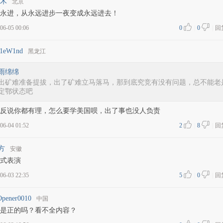
木
北京
永进，从永远进步一夜变成永远进去！
06-05 00:06
0
|
0
|
回
p1eW1nd
黑龙江
雨绵绵
出矿难准备提拔，出了矿难立马落马，那到底究竞有没有问题，总不能老
定鄂状态吧
反说你都有理，怎么要学美国呗，出了事也没人负责
06-04 01:52
2
|
8
|
回
方
安徽
式表演
06-03 22:35
5
|
0
|
回
pener0010
中国
是正的吗？看不全内容？