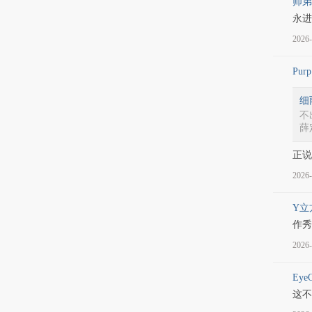
师弟
永进
2026-
Pur
细
不
薛
正说
2026-
Y立
作秀
2026-
EyeO
这不