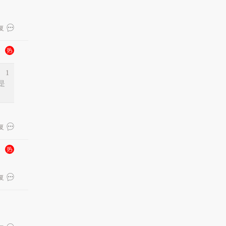
复
热
1
是
复
热
复