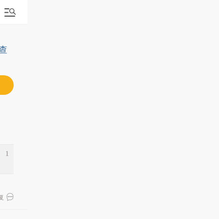
查
1
复