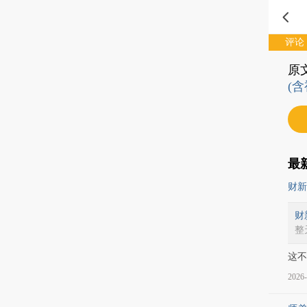
评论
原
(含
最
财新
财
整
这不
2026-