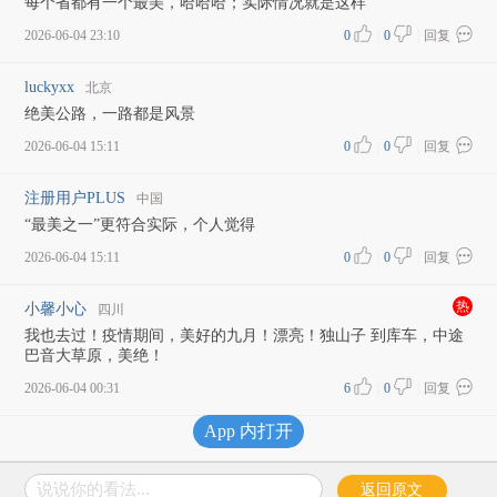
每个省都有一个最美，哈哈哈；实际情况就是这样
2026-06-04 23:10
0
|
0
|
回复
luckyxx
北京
绝美公路，一路都是风景
2026-06-04 15:11
0
|
0
|
回复
注册用户PLUS
中国
“最美之一”更符合实际，个人觉得
2026-06-04 15:11
0
|
0
|
回复
热
小馨小心
四川
我也去过！疫情期间，美好的九月！漂亮！独山子 到库车，中途
巴音大草原，美绝！
2026-06-04 00:31
6
|
0
|
回复
App 内打开
加载更多评论
说说你的看法...
返回原文