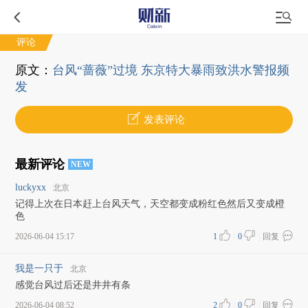
评论
原文：
台风“蔷薇”过境 东京特大暴雨致洪水警报频
发
发表评论
最新评论
NEW
luckyxx
北京
记得上次在日本赶上台风天气，天空都变成粉红色然后又变成橙
色
2026-06-04 15:17
1
|
0
|
回复
我是一只于
北京
感觉台风过后还是井井有条
2026-06-04 08:52
2
|
0
|
回复