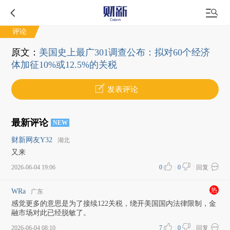
评论
原文：
美国史上最广301调查公布：拟对60个经济
体加征10%或12.5%的关税
发表评论
最新评论
NEW
财新网友Y32
湖北
又来
2026-06-04 19:06
0
|
0
|
回复
热
WRa
广东
感觉更多的意思是为了接续122关税，绕开美国国内法律限制，金
融市场对此已经脱敏了。
2026-06-04 08:10
7
|
0
|
回复