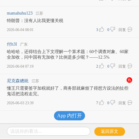
mamahuhu123
江苏
特朗普：没有人比我更懂关税
2026-06-04 08:01
3
|
0
|
回复
付h3I
广东
哈哈哈，还得结合上下文理解一个算术题：60个调查对象、60家
全加收，问中国有无加收？比例是多少呢？——12.5%
2026-06-04 07:19
2
|
0
|
回复
热
尼克森總統
江苏
懂王只需要签字加税就好了，商务部就麻烦了得想方设法的扯些
鬼话把流程走完。
2026-06-03 23:39
7
|
0
|
回复
App 内打开
加载更多评论
说说你的看法...
返回原文