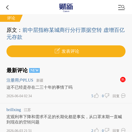
评论
原文：
前中层指称某城商行分行票据空转 虚增百亿
元存款
发表评论
最新评论
NEW
热
注册用户PLUS
新疆
这不已经是存在二三十年的事情了吗
2026-06-04 02:34
5
|
0
|
回复
brillxing
江苏
宏观利率下降和需求不足的长期化都是事实，从口罩末期一直喊
到现在的空转问题
2026-06-03 21:51
2
|
0
|
回复