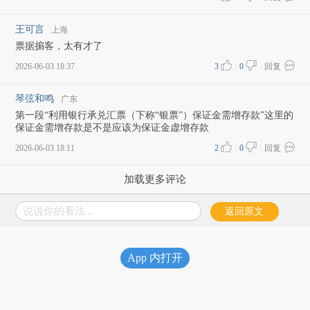
王可言
上海
票据掮客，太有才了
2026-06-03 18:37
3
|
0
|
回复
琴弦和鸣
广东
第一段“利用银行承兑汇票（下称“银票”）保证金需增存款”这里的
保证金需增存款是不是应该为保证金虚增存款
2026-06-03 18:11
2
|
0
|
回复
加载更多评论
说说你的看法...
返回原文
App 内打开