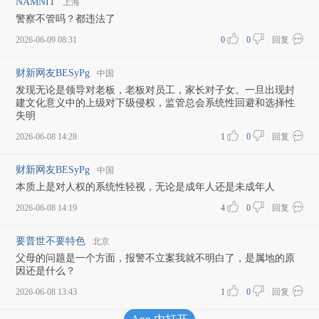
NAMNIT
上海
警察不管吗？都违法了
2026-06-09 08:31
0
|
0
|
回复
财新网友BESyPg
中国
发现无论是领导对老板，老板对员工，家长对子女。一旦出现封
建文化意义中的上级对下级侵权，监管总会系统性回避和选择性
失明
2026-06-08 14:28
1
|
0
|
回复
财新网友BESyPg
中国
本质上是对人权的系统性轻视，无论是成年人还是未成年人
2026-06-08 14:19
4
|
0
|
回复
要普世不要特色
北京
父母的问题是一个方面，报警不立案我就不明白了，是属地的原
因还是什么？
2026-06-08 13:43
1
|
0
|
回复