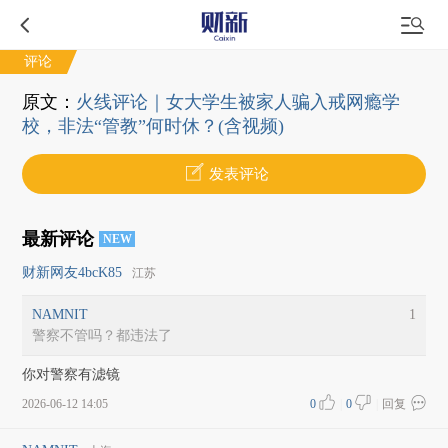
评论
原文：
火线评论｜女大学生被家人骗入戒网瘾学
校，非法“管教”何时休？(含视频)
发表评论
最新评论
NEW
财新网友4bcK85
江苏
NAMNIT
1
警察不管吗？都违法了
你对警察有滤镜
2026-06-12 14:05
0
|
0
|
回复