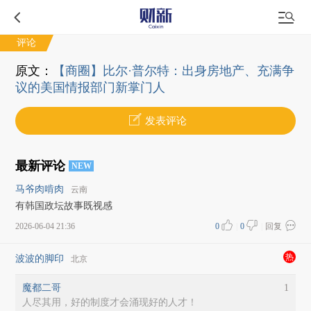
评论
原文：
【商圈】比尔·普尔特：出身房地产、充满争
议的美国情报部门新掌门人
发表评论
最新评论
NEW
马爷肉啃肉
云南
有韩国政坛故事既视感
2026-06-04 21:36
0
|
0
|
回复
热
波波的脚印
北京
魔都二哥
1
人尽其用，好的制度才会涌现好的人才！