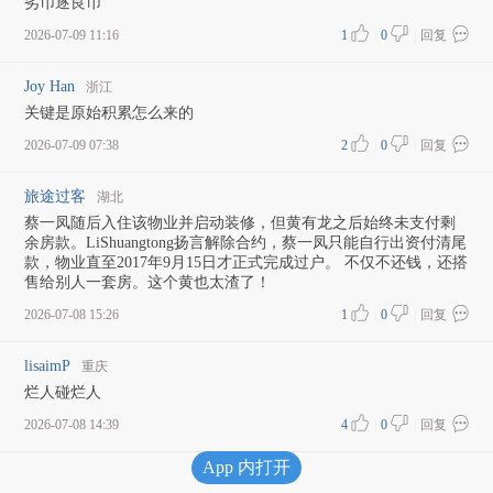
劣币逐良币
2026-07-09 11:16
1
|
0
|
回复
Joy Han
浙江
关键是原始积累怎么来的
2026-07-09 07:38
2
|
0
|
回复
旅途过客
湖北
蔡一凤随后入住该物业并启动装修，但黄有龙之后始终未支付剩
余房款。LiShuangtong扬言解除合约，蔡一凤只能自行出资付清尾
款，物业直至2017年9月15日才正式完成过户。 不仅不还钱，还搭
售给别人一套房。这个黄也太渣了！
2026-07-08 15:26
1
|
0
|
回复
lisaimP
重庆
烂人碰烂人
2026-07-08 14:39
4
|
0
|
回复
App 内打开
加载更多评论