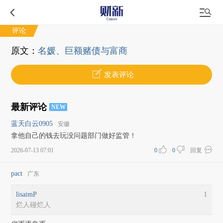
评论
原文：
名媛、巨额赌债与富商
发表评论
最新评论
NEW
蓝天白云0905
安徽
拿他自己的钱去玩没问题部门做好监管！
2026-07-13 07:01
0
|
0
|
回复
pact
广东
lisaimP
1
烂人碰烂人