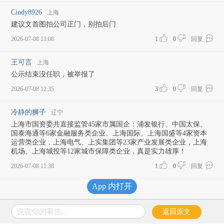
Cindy8926
上海
建议文首图拍公司正门，别拍后门
2026-07-08 13:08
1
|
0
|
回复
王可言
上海
公示结束没任职，被举报了
2026-07-08 12:35
3
|
0
|
回复
冷静的狮子
辽宁
上海市国资委共直接监管45家市属国企：浦发银行、中国太保、
国泰海通等6家金融服务类企业、上海国际、上海国盛等4家资本
运营类企业，上海电气、上实集团等23家产业发展类企业，上海
机场、上海城投等12家城市保障类企业，真是实力雄厚！
2026-07-08 11:38
1
|
0
|
回复
App 内打开
加载更多评论
说说你的看法...
返回原文