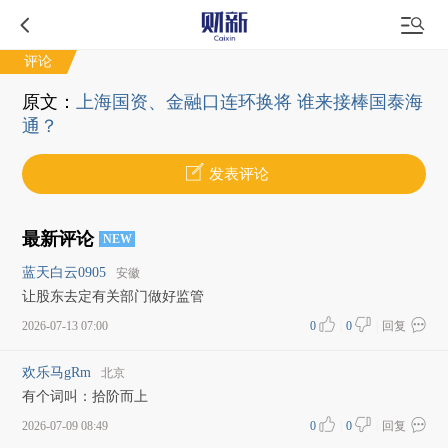
评论
原文：
上海国资、金融口连环换将 谁来接棒国泰海
通？
发表评论
最新评论
NEW
蓝天白云0905
安徽
让股东去定有关部门做好监管
2026-07-13 07:00
0
|
0
|
回复
欢乐马gRm
北京
有个词叫：拾阶而上
2026-07-09 08:49
0
|
0
|
回复