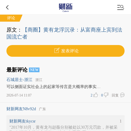
评论
原文：
【商圈】黄有龙浮沉录：从富商座上宾到法
国流亡者
发表评论
最新评论
NEW
石城居士-浙江
浙江
可以侧面证实社会上的起家等传言是大概率的事实…
2026-07-14 11:07
2
|
0
|
回复
财新网友N8v92d
广东
财新网友tkycsr
1
“2017年10月，黄有龙与赵薇分别被处以30万元罚款，并被采