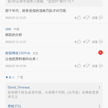
取5年证券市场禁入措施。”这也叫“重罚”罚？
那个年代，财务造假的顶格罚款才60万呢
2026-07-12 15:25
0
|
0
|
回复
zhhl
中国
精彩的分析
2026-07-11 12:23
0
|
0
|
回复
热
财新网友1SDVds
北京
让他把黑料都抖出来！
2026-07-10 15:10
6
|
0
|
回复
★＆☆
广西
David_Overseas
1
前有两个医生改变中国，今有两个司机（白手套）诠释权贵资
本主义
青蛙3721
2