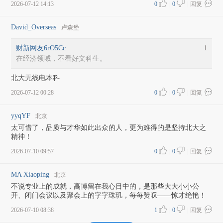
2026-07-12 14:13
0
|
0
|
回复
David_Overseas
卢森堡
财新网友6rO5Cc
1
在经济领域，不看好文科生。
北大无线电本科
2026-07-12 00:28
0
|
0
|
回复
yyqYF
北京
太可惜了，品质与才华如此出众的人，更为难得的是坚持北大之
精神！
2026-07-10 09:57
0
|
0
|
回复
MA Xiaoping
北京
不说专业上的成就，高博留在我心目中的，是那些大大小小公
开、闭门会议以及聚会上的字字珠玑，每每赞叹——惊才绝艳！
2026-07-10 08:38
1
|
0
|
回复