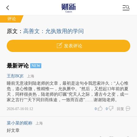
评论
原文：
高善文：允执致用的学问
发表评论
最新评论
NEW
王彤BQE
上海
睡前无意读到陆老师的文章，最初是这句令我思索许久：“人心惟
危，道心惟微，惟精惟一，允执厥中。”然后，又想起13年前的夏
天，同样很炎热，陆老师的叮嘱“究天人之际，通古今之变，成一
家之言行”“天下同归而殊途，一致而百虑”……谢谢陆老师。
2026-07-16 01:12
0
|
0
|
回复
菜小菜的昵称
上海
好文章