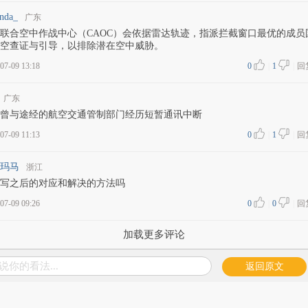
nda_
广东
联合空中作战中心（CAOC）会依据雷达轨迹，指派拦截窗口最优的成员
空查证与引导，以排除潜在空中威胁。
07-09 13:18
0
|
1
|
回
广东
曾与途经的航空交通管制部门经历短暂通讯中断
07-09 11:13
0
|
1
|
回
玛马
浙江
写之后的对应和解决的方法吗
07-09 09:26
0
|
0
|
回
加载更多评论
说你的看法...
返回原文