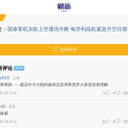
文：
国泰客机东欧上空通讯中断 匈牙利战机紧急升空目视
发表评论
新评论
NEW
y8926
上海
希斯路——建议作为大陆的媒体还是用希思罗大家更容易理解
07-10 15:59
3
|
0
|
回
o66
北京
扬威
07-10 10:14
0
|
0
|
回