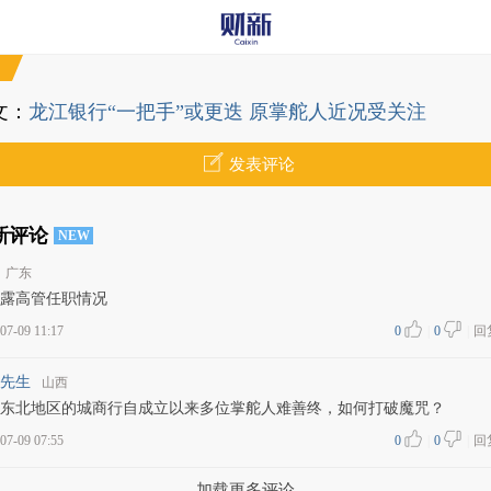
文：
龙江银行“一把手”或更迭 原掌舵人近况受关注
发表评论
新评论
NEW
广东
露高管任职情况
07-09 11:17
0
|
0
|
回
先生
山西
东北地区的城商行自成立以来多位掌舵人难善终，如何打破魔咒？
07-09 07:55
0
|
0
|
回
加载更多评论