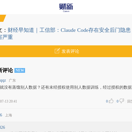
文：
财经早知道｜工信部：Claude Code存在安全后门隐患
害严重
发表评论
新评论
NEW
qqz
广东
o就没有蒸馏别人数据？还有未经授权使用别人数据训练，经过授权的数据
07-13 20:41
0
|
0
|
回
6
上海
26