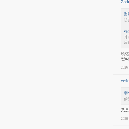
Zac
财
防
ver
其
反
说这
想o
2026-
verl
非
偷
又是
2026-