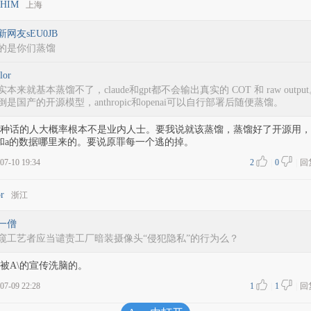
hHIM
上海
新网友sEU0JB
的是你们蒸馏
lor
实本来就基本蒸馏不了，claude和gpt都不会输出真实的 COT 和 raw outpu
倒是国产的开源模型，anthropic和openai可以自行部署后随便蒸馏。
种话的人大概率根本不是业内人士。要我说就该蒸馏，蒸馏好了开源用，
和a的数据哪里来的。要说原罪每一个逃的掉。
07-10 19:34
2
|
0
|
回
or
浙江
一僧
窥工艺者应当谴责工厂暗装摄像头“侵犯隐私”的行为么？
被A\的宣传洗脑的。
07-09 22:28
1
|
1
|
回