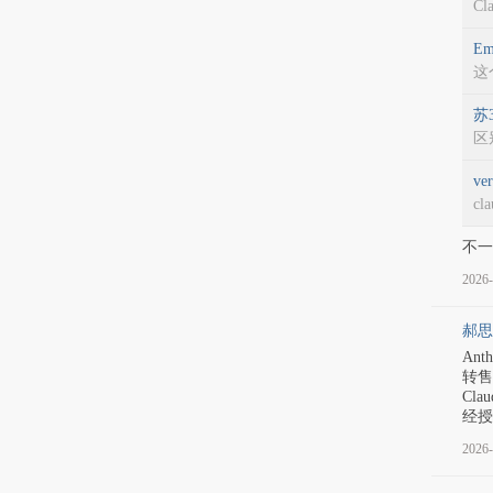
C
Em
这
苏3
区
ver
c
不一
2026-
郝思
An
转售
Cl
经授
2026-