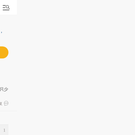
，
只少
复
1