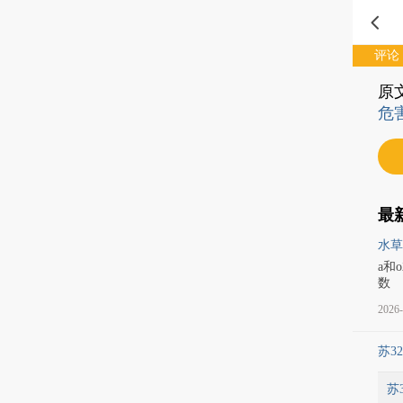
评论
原
危
最
水草
a和
数
2026-
苏32
苏3