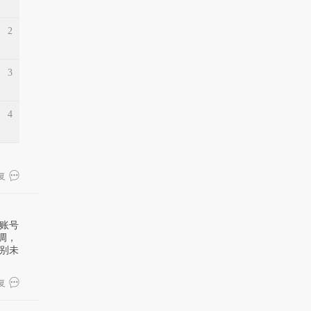
2
3
4
复
、账号
强调，
识别未
复