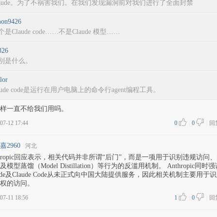
laude。为了不祸害我们。在我们发现漏洞前对我们进行了全面封禁
on9426
个是Claude code……不是Claude 模型……
26
别是什么。
lor
laude code是运行在用户电脑上的命令行agent编程工具。
样一直不给我们用吗。
07-12 17:44
0
|
0
|
回
嘉2960
河北
thropic回应表示，相关代码并非所谓“后门”，而是一项用于识别违规访问
及模型蒸馏（Model Distillation）等行为的反滥用机制。 Anthropic同时
aude及Claude Code从未正式向中国大陆提供服务，因此相关机制主要用于
权的访问。
07-11 18:56
1
|
0
|
回